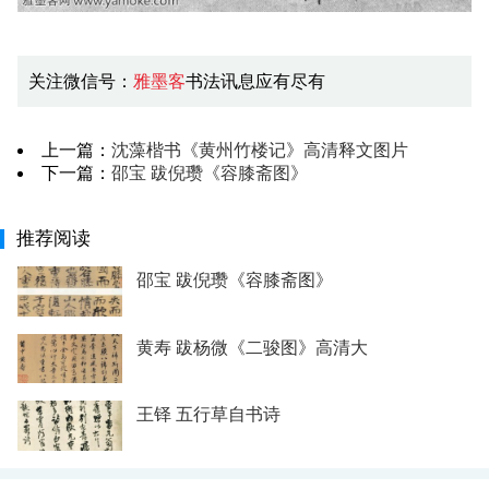
关注微信号：
雅墨客
书法讯息应有尽有
上一篇：
沈藻楷书《黄州竹楼记》高清释文图片
下一篇：
邵宝 跋倪瓒《容膝斋图》
推荐阅读
邵宝 跋倪瓒《容膝斋图》
黄寿 跋杨微《二骏图》高清大
王铎 五行草自书诗