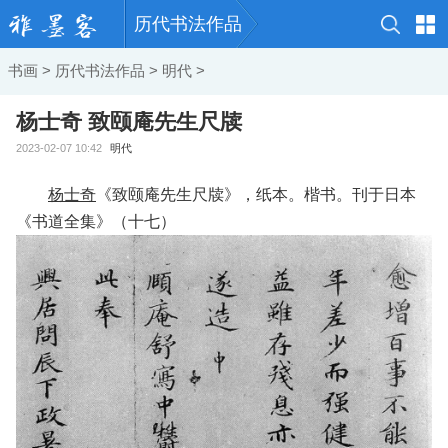
历代书法作品
书画
>
历代书法作品
>
明代
>
杨士奇 致颐庵先生尺牍
2023-02-07 10:42
明代
杨士奇
《致颐庵先生尺牍》，纸本。楷书。刊于日本
《书道全集》（十七）