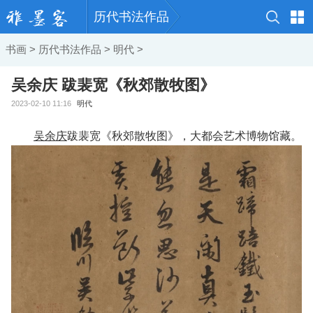
历代书法作品
书画
>
历代书法作品
>
明代
>
吴余庆 跋裴宽《秋郊散牧图》
2023-02-10 11:16
明代
吴余庆
跋裴宽《秋郊散牧图》，大都会艺术博物馆藏。