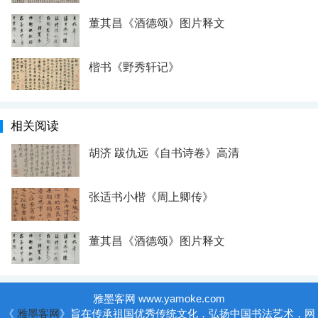
董其昌《酒德颂》图片释文
楷书《野秀轩记》
相关阅读
胡济 跋仇远《自书诗卷》高清
张适书小楷《周上卿传》
董其昌《酒德颂》图片释文
雅墨客网 www.yamoke.com
《
雅墨客网
》旨在传承祖国优秀传统文化，弘扬中国书法艺术，网