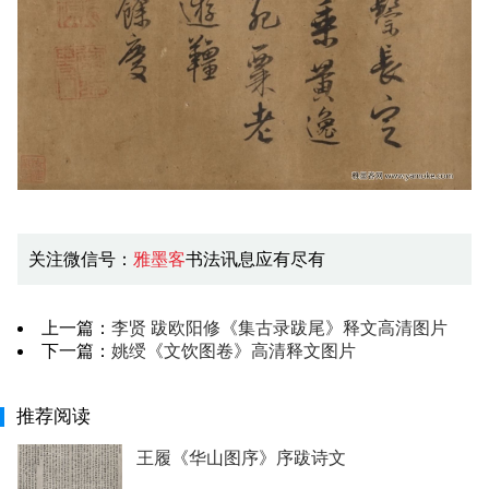
关注微信号：
雅墨客
书法讯息应有尽有
上一篇：
李贤 跋欧阳修《集古录跋尾》释文高清图片
下一篇：
姚绶《文饮图卷》高清释文图片
推荐阅读
王履《华山图序》序跋诗文