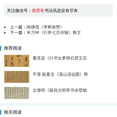
关注微信号：
雅墨客
书法讯息应有尽有
上一篇：
陈继儒《李邺侯赞》
下一篇：
米万钟《行草七言诗轴》释文
推荐阅读
董其昌《行书女萝绣石壁五言
平显 跋夏圭《溪山清远图》释
文徵明《跋祝允明草书赤壁赋
相关阅读