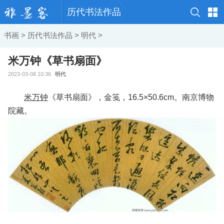
历代书法作品
书画
>
历代书法作品
>
明代
>
米万钟《草书扇面》
2023-03-08 10:36
明代
米万钟
《草书扇面》，金笺，16.5×50.6cm。南京博物
院藏。