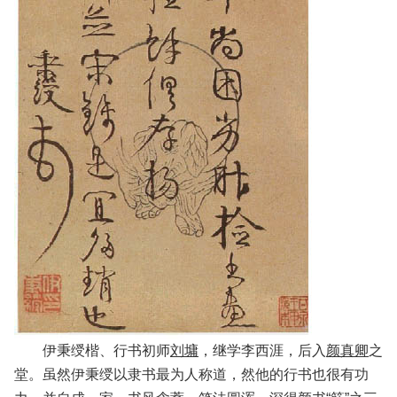
伊秉绶楷、行书初师
刘墉
，继学李西涯，后入
颜真卿
之
堂。虽然伊秉绶以隶书最为人称道，然他的行书也很有功