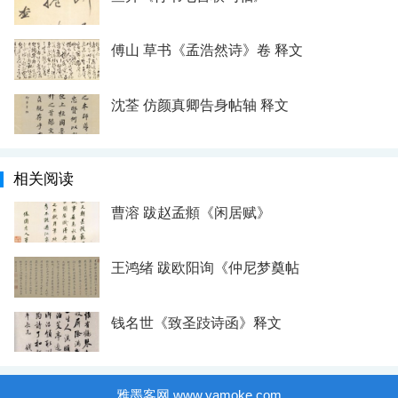
傅山 草书《孟浩然诗》卷 释文
沈荃 仿颜真卿告身帖轴 释文
相关阅读
曹溶 跋赵孟頫《闲居赋》
王鸿绪 跋欧阳询《仲尼梦奠帖
钱名世《致圣跂诗函》释文
雅墨客网 www.yamoke.com