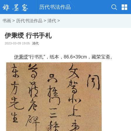
历代书法作品
书画
>
历代书法作品
>
清代
>
伊秉绶 行书手札
2023-03-09 19:05
清代
伊秉绶
“行书扎”，纸本，86.6×39cm，藏荣宝斋。