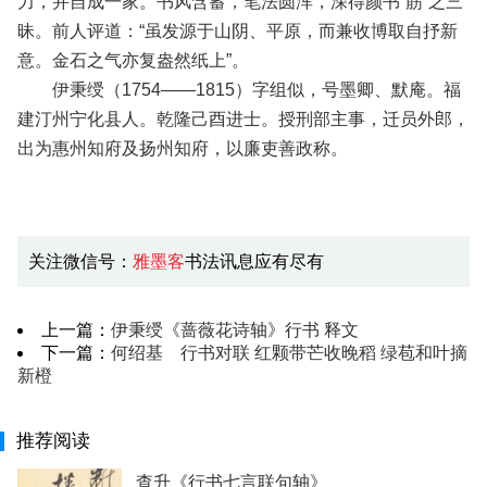
力，并自成一家。书风含蓄，笔法圆浑，深得颜书“筋”之三
昧。前人评道：“虽发源于山阴、平原，而兼收博取自抒新
意。金石之气亦复盎然纸上”。
伊秉绶（1754——1815）字组似，号墨卿、默庵。福
建汀州宁化县人。乾隆己酉进士。授刑部主事，迁员外郎，
出为惠州知府及扬州知府，以廉吏善政称。
关注微信号：
雅墨客
书法讯息应有尽有
上一篇：
伊秉绶《蔷薇花诗轴》​行书 释文
下一篇：
何绍基 行书对联 红颗带芒收晚稻 绿苞和叶摘
新橙
推荐阅读
查升《行书七言联句轴》