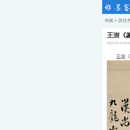
书画
>
历代
王澍《
2023-03-13 09:
王澍
《