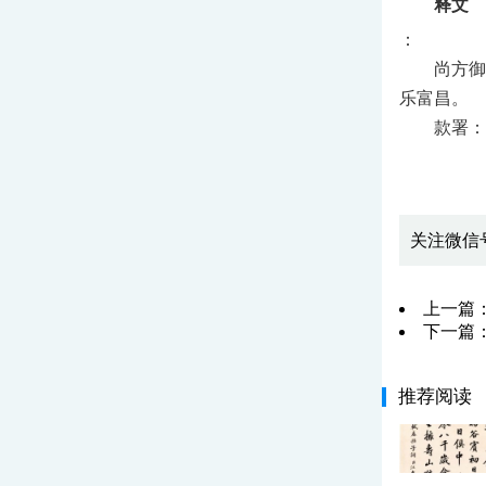
释文
：
尚方御
乐富昌。
款署：
关注微信
上一篇
下一篇
推荐阅读