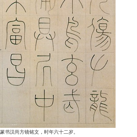
篆书汉尚方镜铭文，时年六十二岁。