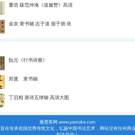
董诰 跋范仲淹《道服赞》高清
金农 隶书轴 志于道 据于德 依
阮元《行书诗册》
郑簠 隶书轴
丁启相 唐诗五律轴 高清大图
雅墨客网 www.yamoke.com
》旨在传承祖国优秀传统文化，弘扬中国书法艺术，网站没有任何商
利为目的！