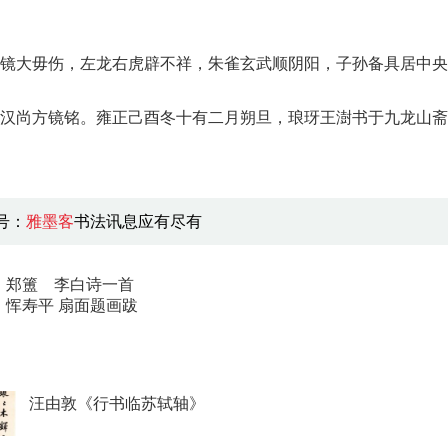
镜大毋伤，左龙右虎辟不祥，朱雀玄武顺阴阳，子孙备具居中央
汉尚方镜铭。雍正己酉冬十有二月朔旦，琅玡王澍书于九龙山斋
号：
雅墨客
书法讯息应有尽有
：
郑簠 李白诗一首
：
恽寿平 扇面题画跋
汪由敦《行书临苏轼轴》