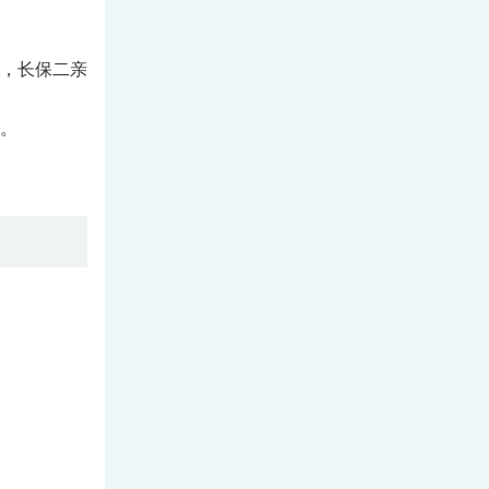
，长保二亲
。