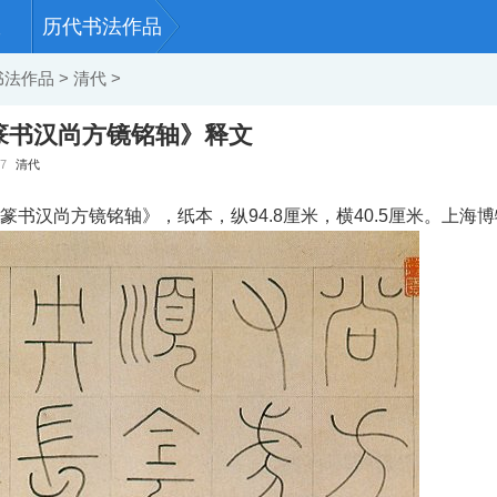
历代书法作品
书法作品
>
清代
>
篆书汉尚方镜铭轴》释文
57
清代
篆书汉尚方镜铭轴》，纸本，纵94.8厘米，横40.5厘米。上海