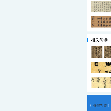
相关阅读
《
雅墨客网