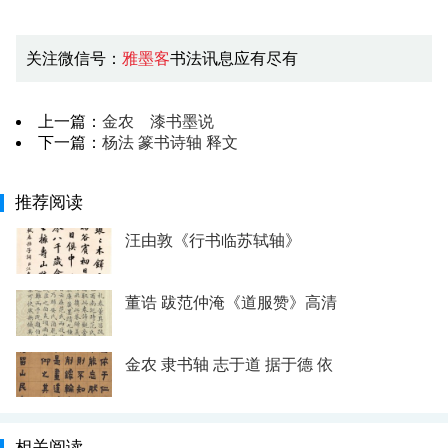
关注微信号：
雅墨客
书法讯息应有尽有
上一篇：
金农 漆书墨说
下一篇：
杨法 篆书诗轴 释文
推荐阅读
汪由敦《行书临苏轼轴》
董诰 跋范仲淹《道服赞》高清
金农 隶书轴 志于道 据于德 依
相关阅读