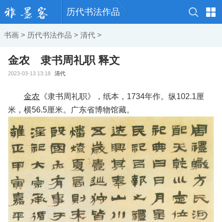
历代书法作品
书画
>
历代书法作品
>
清代
>
金农 隶书周礼职 释文
2023-03-13 13:18
清代
金农
《隶书周礼职》，纸本，1734年作。纵102.1厘
米，横56.5厘米。广东省博物馆藏。