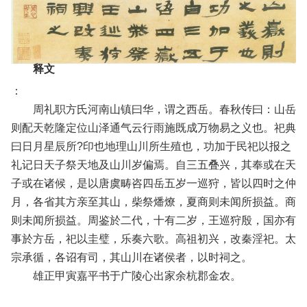
释文
：
周礼职方氏河南山镇曰华，谓之西岳。春秋传曰：山岳
则配天乾隆定位山泽通气云行雨施既成万物易之义也。祀典
曰日月星辰所?印也地理山川所生殖也，功加于民祀以报之
礼记日天子祭天地及山川岁偏焉。自三五叠兴，其奉或在天
子或在诸候，是以唐虞畴咨四岳五岁一巡狩，皆以四时之仲
月，各省其方亲至其山，柴祭燔燎，夏商则未闻所损益。商
则未闻所损益。周鉴於二代，十有二岁，王巡狩殷，国亦有
事於方岳，祀以圭璧，乐奏六歌。高祖初兴，改秦淫祀。太
宗承循，各诏有司，其山川在诸侯者，以时祠之。
雄正甲寅嘉平书于广陵心出家余杭郡金农。