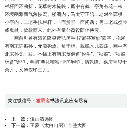
栏杆回环曲折，花草树木掩映，庭中有鹤，亭角有花一株，
环境幽雅而气象恢宏。楼阁内，马太守正陪二老对坐弈棋；
小亭内，二老手扶栏杆，一面赏景一面闲话；另二老或携琴
或曳杖，款款而来。此外有童仆衙役陪伴侍候。
画前引首有清乾隆皇帝弘历手书“诵芬写妙”四字，拖尾
有南宋陈振孙，元颜尧焕、
鲜于枢
、脱脱木儿四跋，画中有
北宋孙觉一跋。本幅上有南宋贾似道“悦生”、“秋壑”、“秋壑
玩赏”等印，明初“典礼稽察司印”半印，清乾隆、嘉庆宝玺十
余方，又溥仪印三方。
关注微信号：
雅墨客
书法讯息应有尽有
上一篇：
溪山清远图
下一篇：
王蒙《太白山图》全整大图