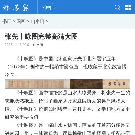
国画
书画
>
国画
>
山水画
>
张先十咏图完整高清大图
2022-11-11 09:01
山水画
《
十咏图
》是中国北宋画家
张先
于北宋熙宁五年
（1072年）创作的一幅绢本设色画，现收藏于北京故宫博
物院。
《十咏图》画中描绘的是山水人物景象，将张先一生的
志趣跃然纸上，抒写了画家从张家庭院所见的吴兴风物人
情。《十咏图》价值如同珙壁，兼具史学、文学和地方文史
研究的重要价值。
《十咏图》是一幅山水人物画，画卷的开首部分便是吴
兴南园一角，主体建筑为一座重檐歇山顶的楼阁，相配小亭