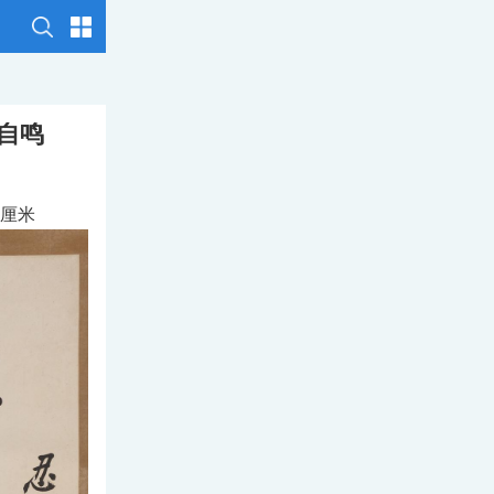
自鸣
厘米