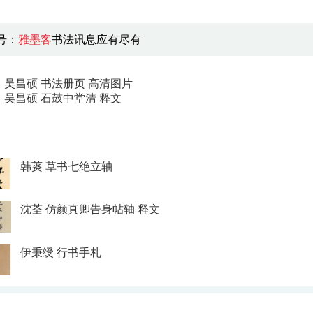
号：
雅墨客
书法讯息应有尽有
：
吴昌硕 书法册页 高清图片
：
吴昌硕 石鼓中堂清 释文
韩菼 草书七绝立轴
沈荃 仿颜真卿告身帖轴 释文
伊秉绶 行书手札