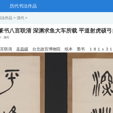
历代书法作品
书法作品
>
清代
>
 篆书八言联清 深渊求鱼大车所载 平道射虎硕弓
06
清代
八言联清
吴昌硕
台北故宫博物院 纸本 墨书 １８１ｘ３１