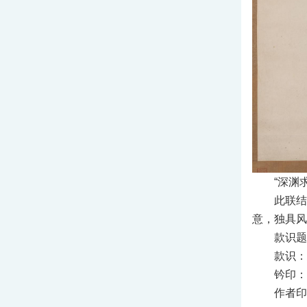
“深渊
此联结
意，独具风
款识题
款识：
钤印：
作者印