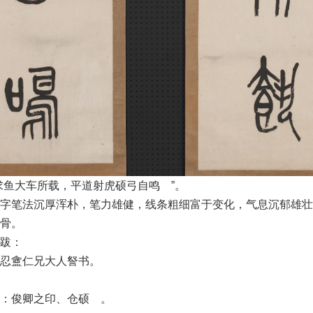
求鱼大车所载，平道射虎硕弓自鸣 ”。
字笔法沉厚浑朴，笔力雄健，线条粗细富于变化，气息沉郁雄壮
骨。
跋：
忍盦仁兄大人詧书。
：俊卿之印、仓硕 。