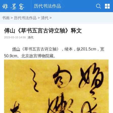
历代书法作品
书画
>
历代书法作品
>
清代
>
傅山《草书五言古诗立轴》释文
2023-03-10 14:56
清代
傅山
《草书五言古诗立轴》，绫本，纵201.5cm，宽
50.9cm。北京故宫博物院藏。