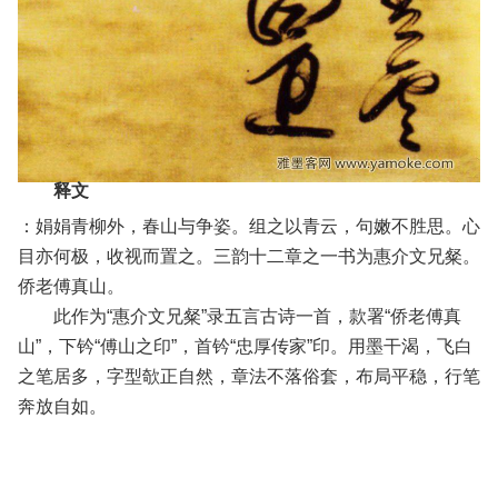
释文
：娟娟青柳外，春山与争姿。组之以青云，句嫩不胜思。心
目亦何极，收视而置之。三韵十二章之一书为惠介文兄粲。
侨老傅真山。
此作为“惠介文兄粲”录五言古诗一首，款署“侨老傅真
山”，下钤“傅山之印”，首钤“忠厚传家”印。用墨干渴，飞白
之笔居多，字型欹正自然，章法不落俗套，布局平稳，行笔
奔放自如。