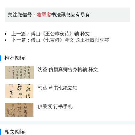
关注微信号：
雅墨客
书法讯息应有尽有
上一篇：
傅山《王公昨夜诗》轴 释文
下一篇：
傅山《七言诗》释文 龙王社鼓闹村雩
推荐阅读
沈荃 仿颜真卿告身帖轴 释文
韩菼 草书七绝立轴
伊秉绶 行书手札
相关阅读