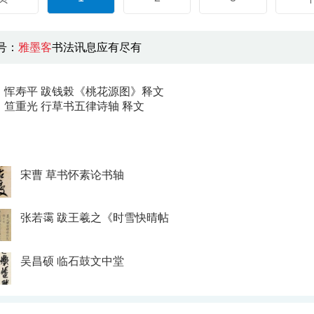
号：
雅墨客
书法讯息应有尽有
：
恽寿平 跋钱榖《桃花源图》释文
：
笪重光 行草书五律诗轴 释文
宋曹 草书怀素论书轴
张若霭 跋王羲之《时雪快晴帖
吴昌硕 临石鼓文中堂