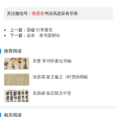
关注微信号：
雅墨客
书法讯息应有尽有
上一篇：
梁巘 行草册页
下一篇：
金农 隶书梁楷论
推荐阅读
宋曹 草书怀素论书轴
张若霭 跋王羲之《时雪快晴帖
吴昌硕 临石鼓文中堂
相关阅读