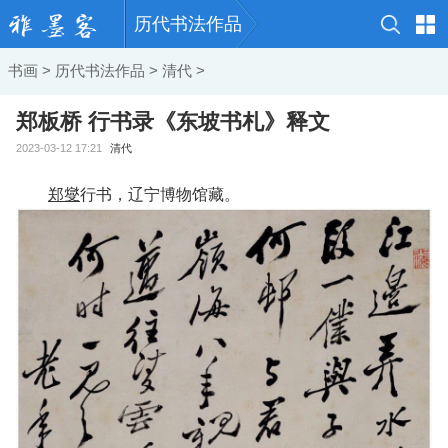
历代书法作品
书画
>
历代书法作品
>
清代
>
郑板桥 行书录《东坡书札》释文
2023-03-12 17:21
清代
郑燮
行书，辽宁博物馆藏。