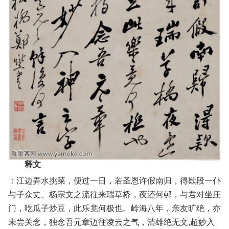
释文
：江边弄水挑菜，便过一日，若圣恩许假南归，得欵段一仆
与子众丈、杨宗文之流往来瑞草桥，夜还何邨，与君对坐庄
门，吃瓜子炒豆，此乐竟何极也。岭海八年，亲友旷绝，亦
未尝关念，独念吾元章迈往凌云之气，清雄绝无文,超妙入