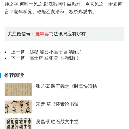
神之字,何时一见之,以洗我胸中尘垢邪。今真见之，余复何
言？老年学兄。乾隆乙亥清秋，板桥郑燮书。
关注微信号：
雅墨客
书法讯息应有尽有
上一篇：
郑燮 坡公小品册 高清图片
下一篇：
高士奇 跋张萱《捣练图》
推荐阅读
张若霭 跋王羲之《时雪快晴帖
宋曹 草书怀素论书轴
吴昌硕 临石鼓文中堂