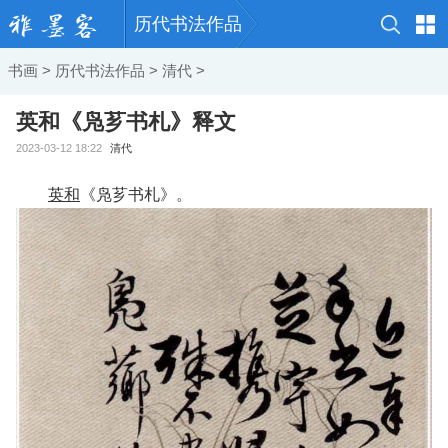
历代书法作品
书画
>
历代书法作品
>
清代
>
英和《凫芗书札》释文
2023-03-12 18:22
清代
英和
《凫芗书札》。