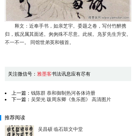
释文：近奉手书，如亲芝宇。委题之卷，写付竹醉携
归，贱况属其面述。匆匆殊不尽意。此候。凫芗先生升安。
不一不一。 同馆世弟英和顿首。
关注微信号：
雅墨客
书法讯息应有尽有
上一篇：
钱陈群 恭和御制热河各体诗册
下一篇：
吴荣光 跋周东卿《鱼乐图》 高清图片
推荐阅读
吴昌硕 临石鼓文中堂