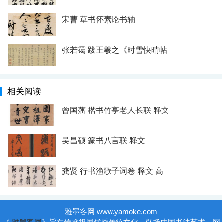
宋曹 草书怀素论书轴
张若霭 跋王羲之《时雪快晴帖
相关阅读
曾国藩 楷书竹亭老人长联 释文
吴昌硕 篆书八言联 释文
龚贤 行书渔歌子词卷 释文 高
雅墨客网 www.yamoke.com
《
雅墨客网
》旨在传承祖国优秀传统文化，弘扬中国书法艺术，网