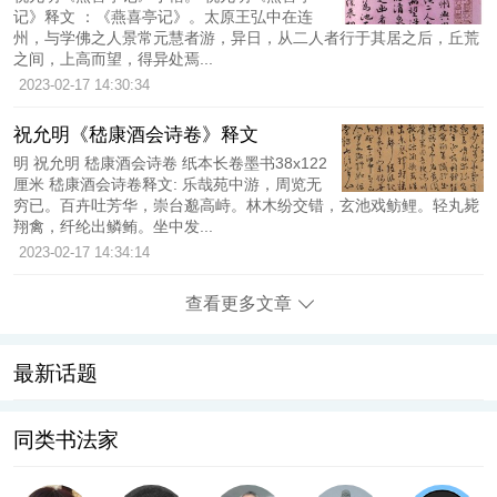
记》释文 ：《燕喜亭记》。太原王弘中在连
州，与学佛之人景常元慧者游，异日，从二人者行于其居之后，丘荒
之间，上高而望，得异处焉...
2023-02-17 14:30:34
祝允明《嵇康酒会诗卷》释文
明 祝允明 嵇康酒会诗卷 纸本长卷墨书38x122
厘米 嵇康酒会诗卷释文: 乐哉苑中游，周览无
穷已。百卉吐芳华，崇台邈高峙。林木纷交错，玄池戏鲂鲤。轻丸毙
翔禽，纤纶出鳞鲔。坐中发...
2023-02-17 14:34:14
查看更多文章
最新话题
同类书法家