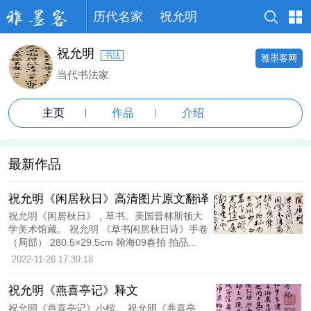
历代名家
祝允明
祝允明
书法
雅墨客网
当代书法家
主页
作品
介绍
最新作品
祝允明《闲居秋日》高清图片原文翻译
祝允明《闲居秋日》，草书。美国普林斯顿大
学美术馆藏。 祝允明 《草书闲居秋日诗》手卷
（局部） 280.5×29.5cm 翰海09春拍 拍品...
2022-11-26 17:39:18
祝允明《燕喜亭记》释文
祝允明《燕喜亭记》小楷。 祝允明《燕喜亭