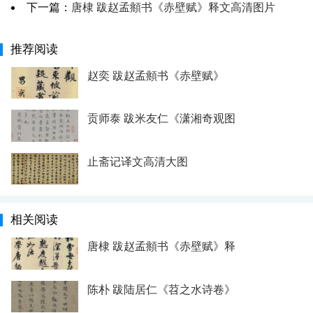
下一篇：
唐棣 跋赵孟頫书《赤壁赋》释文高清图片
推荐阅读
赵奕 跋赵孟頫书《赤壁赋》
贡师泰 跋米友仁《潇湘奇观图
止斋记译文高清大图
相关阅读
唐棣 跋赵孟頫书《赤壁赋》释
陈朴 跋陆居仁《苕之水诗卷》