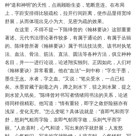
种“道和神明”的天性，点画顾盼生姿，笔断意连。在布局
上，字距安排得比较疏松，拉开行间距离，使作品显得宽绰
舒展，从而体现出见小为大、见密为疏的效果。
在这里，不得不提一下陈绎曾的《翰林要诀》这部重要
著述。元代书法理论著作较多，有属于通论的，有属于丛辑
的。陈绎曾所著《翰林要诀》属于书法技法类。该书对执笔
法、血法、骨法、筋法、直法、圆法等各种方法，俱立种种
名目，并一一进行论说，论述翔实独到。正因如此，人们对
《翰林要诀》异常看重。他在“血法”一则中称：“字生于墨，
墨生
于水
。水者，字之血。”又说：“笔尖受水，一点已枯
矣。水墨皆藏于副毫之内，蹲之则水下，驻之则水聚，提之
则水皆入纸矣。”陈绎曾对书写者情绪同书法的关系，论述
得同样很精彩。他写道：“情有重轻，即字之敛舒险丽亦有
浅深，变化无穷。”怎么变呢？具体说就是：“喜即气和而字
舒，怒则气粗而字险，哀即气郁而字敛，乐则气平而字
丽。”人欢喜时，心气和谐，写出来的字就舒展；人发怒