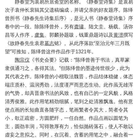
静春堂为袁易所居斋堂的名称。《静春堂诗集》是袁易
次子袁仲长裒辑其父遗稿编成，并请父亲的好友题序。陈绎
曾所书《静春先生诗集后序》，是元人书《静春堂诗集》序
卷中的一段。除陈绎曾外，另有
龚璛
、陆文圭、杨载、汤弥
昌等人作序，
虞集
、郭麟孙题跋，钱重鼎题诗以及
黄溍
撰写
《故静春先生袁君
墓志
铭》。从此序落款“至治元年三月既
望”可推知，陈绎曾这件作品作于1321年。
陶宗仪
《书史会要》记载：“陈绎曾善于书法，真草篆
隶俱通习之，各得其法。”但陈绎曾的墨迹传世很少，此为
其代表之作。陈绎曾的小楷取法魏晋，作品结体稳健，体态
端庄质朴、温润秀劲，法度谨严而意态生动。此作虽无雄浑
的气势，却具晋唐书法的风致，也有自己的一定风貌，风格
清秀俊雅。此作用笔精劲细腻，笔到之处清雅飘逸。他有意
使点画的长短曲直各随字态，笔画繁者令其大，简者令其
小，欹正疏密，方圆肥纤，一任自然。作品点画以圆笔为
主，圆劲丰润，写得敦厚有力，恰似抛砖落石，使人不敢以
虚妄之意拟之。同时，在沉着、含蓄的用笔之中，融合着一