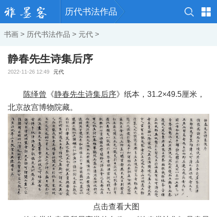
历代书法作品
书画
>
历代书法作品
>
元代
>
静春先生诗集后序
2022-11-26 12:49
元代
陈绎曾
《
静春先生诗集后序
》纸本，31.2×49.5厘米，
北京故宫博物院藏。
点击查看大图