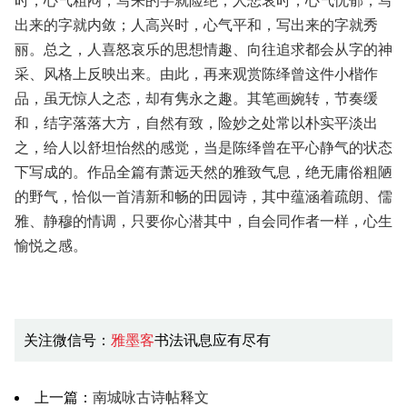
时，心气粗闷，写来的字就险绝；人悲哀时，心气忧郁，写
出来的字就内敛；人高兴时，心气平和，写出来的字就秀
丽。总之，人喜怒哀乐的思想情趣、向往追求都会从字的神
采、风格上反映出来。由此，再来观赏陈绎曾这件小楷作
品，虽无惊人之态，却有隽永之趣。其笔画婉转，节奏缓
和，结字落落大方，自然有致，险妙之处常以朴实平淡出
之，给人以舒坦怡然的感觉，当是陈绎曾在平心静气的状态
下写成的。作品全篇有萧远天然的雅致气息，绝无庸俗粗陋
的野气，恰似一首清新和畅的田园诗，其中蕴涵着疏朗、儒
雅、静穆的情调，只要你心潜其中，自会同作者一样，心生
愉悦之感。
关注微信号：
雅墨客
书法讯息应有尽有
上一篇：
南城咏古诗帖释文