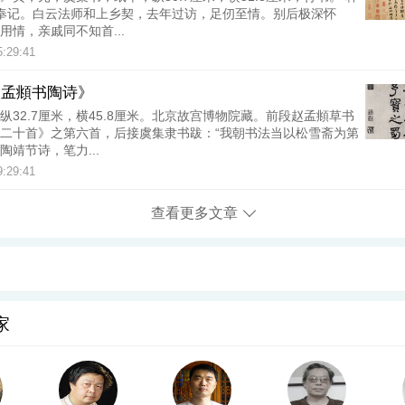
首奉记。白云法师和上乡契，去年过访，足仞至情。别后极深怀
用情，亲戚同不知首...
5:29:41
赵孟頫书陶诗》
纵32.7厘米，横45.8厘米。北京故宫博物院藏。前段赵孟頫草书
二十首》之第六首，后接虞集隶书跋：“我朝书法当以松雪斋为第
陶靖节诗，笔力...
9:29:41
查看更多文章
家