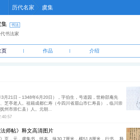
历代名家
虞集
虞集
书法
当代书法家
主页
作品
介绍
年3月21日－1348年6月20日），字伯生，号道园，世称邵庵先
、芝亭老人。祖籍成都仁寿（今四川省眉山市仁寿县），临川崇
抚州市崇仁县）人。元朝...
2:40:57
云法师帖》释文高清图片
》页，元，虞集书，纸本，纵30.7厘米，横51.8厘米，行书。 释