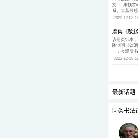
文 ： 集顿
系。大墓甚感
2022-12-03 1
虞集《跋
该册页纸本，
陶渊明《饮酒
一，今观所书
2022-12-19 1
最新话题
同类书法