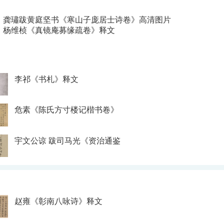
：
龚璛跋黄庭坚书《寒山子庞居士诗卷》高清图片
：
杨维桢《真镜庵募缘疏卷》释文
李祁《书札》释文
危素《陈氏方寸楼记楷书卷》
宇文公谅 跋司马光《资治通鉴
赵雍《彰南八咏诗》释文