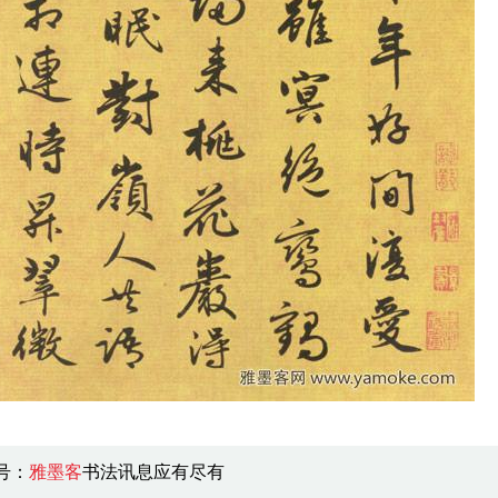
号：
雅墨客
书法讯息应有尽有