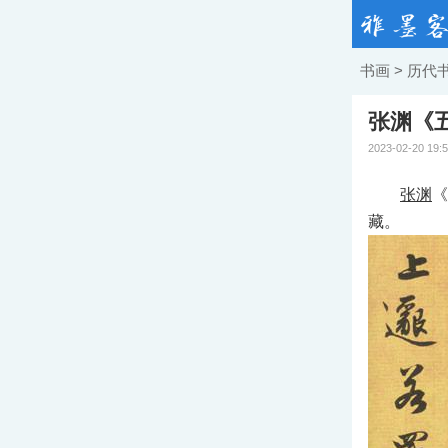
书画
>
历代
张渊《
2023-02-20 19:
张渊
《
藏。