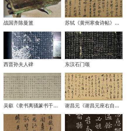
战国齐陈曼簠
苏轼《黄州寒食诗帖》译文诠释高清图片
西晋孙夫人碑
东汉石门颂
吴叡《隶书离骚篆书千字文》卷
谢昌元《谢昌元座右自警辞》原文 高清图片