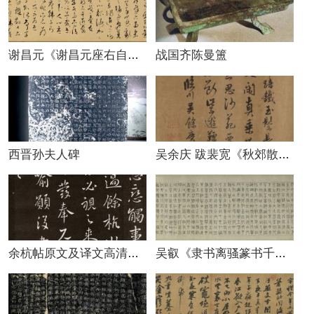
战国齐陈曼簠
谢昌元《谢昌元座右自警辞》原文 高清图片
西晋孙夫人碑
吴余庆 跋裴宽《秋郊散牧图》
余杭帖原文及译文高清图片
吴叡《隶书离骚篆书千字文》卷