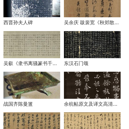
西晋孙夫人碑
吴余庆 跋裴宽《秋郊散牧图》
东汉石门颂
吴叡《隶书离骚篆书千字文》卷
战国齐陈曼簠
余杭帖原文及译文高清图片